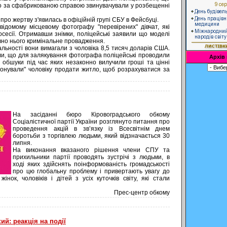
ого за сфабрикованою справою звинувачували у розбещенні
ро жертву з'явилась в офіційній групі СБУ в Фейсбуці.
відомому місцевому фотографу "перевірених" дівчат, які
сесії. Отримавши знімки, поліцейські заявили що моделі
овно нього кримінальне провадження.
альності вони вимагали з чоловіка 8,5 тисяч доларів США.
и, що для залякування фотографа поліцейські проводили
Архів
 обшуки під час яких незаконно вилучили гроші та цінні
понували" чоловіку продати житло, щоб розрахуватися за
На засіданні бюро Кіровоградського обкому
Соціалістичної партії України розглянуто питання про
проведення акцій в зв’язку із Всесвітнім днем
боротьби з торгівлею людьми, який відзначається 30
липня.
На виконання вказаного рішення члени СПУ та
прихильники партії проводять зустрічі з людьми, в
ході яких здійснять поінформованість громадськості
про цю глобальну проблему і привертають увагу до
інок, чоловіків і дітей з усіх куточків світу, які стали
Прес-центр обкому
й: реакція на події