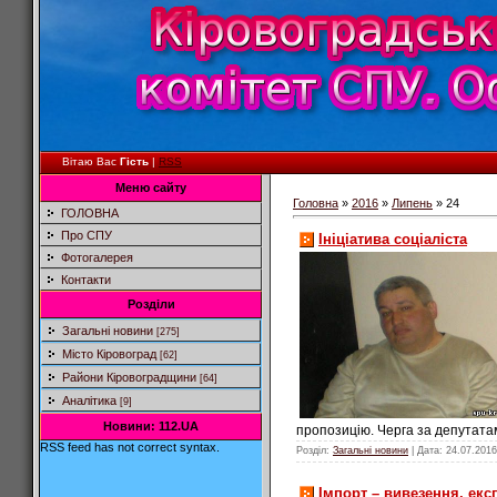
Вітаю Вас
Гість
|
RSS
Меню сайту
Головна
»
2016
»
Липень
»
24
ГОЛОВНА
Про СПУ
Ініціатива соціаліста
Фотогалерея
Контакти
Розділи
Загальні новини
[275]
Місто Кіровоград
[62]
Райони Кіровоградщини
[64]
Аналітика
[9]
Новини: 112.UA
пропозицію. Черга за депутата
RSS feed has not correct syntax.
Розділ:
Загальні новини
| Дата:
24.07.2016
Імпорт – вивезення, екс