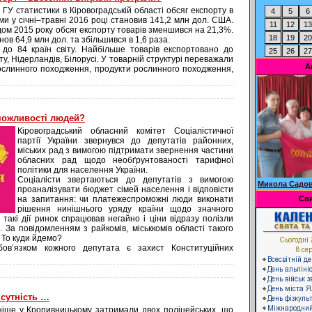
ГУ статистики в Кіровоградській області обсяг експорту в
4
5
6
ми у січні–травні 2016 році становив 141,2 млн дол. США.
11
12
13
дом 2015 року обсяг експорту товарів зменшився на 21,3%.
18
19
20
ов 64,9 млн дол. та збільшився в 1,6 раза.
до 84 країн світу. Найбільше товарів експортовано до
25
26
27
ипту, Нідерландів, Білорусі. У товарній структурі переважали
А
рослинного походження, продукти рослинного походження,
можливості людей?
Кіровоградський обласний комітет Соціалістичної
партії України звернувся до депутатів районних,
міських рад з вимогою підтримати звернення частини
обласних рад щодо необґрунтованості тарифної
політики для населення України.
Соціалісти звертаються до депутатів з вимогою
Микола Садов
проаналізувати бюджет сімей населення і відповісти
на запитання: чи платежеспроможні люди виконати
Свя
рішення нинішнього уряду країни щодо значного
акі дії ринок спрацював негайно і ціни відразу полізли
. За повідомленням з райкомів, міськкомів області такого
 То куди йдемо?
бов’язком кожного депутата є захист Конституційних
 сутність …
ніше у Кропивницькому затримали двох поліцейських, що