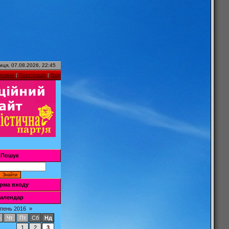
иця, 07.08.2026, 22:45
оловна
|
Реєстрація
|
Вхід
Пошук
рма входу
алендар
пень 2016
»
р
Чт
Пт
Сб
Нд
1
2
3