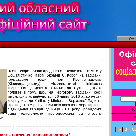
П`ятн
Г
Член бюро Кіровоградського обласного комітету
Соціалістичної партії України С. Короп на засіданні
громадської ради при Кропивницькому
(Кіровоградському) міськвиконкомі ініціював
звернення до депутатів міськради. Суть ініціативи
полягає в тому, щоб на черговому засіданні сесії
міськради, яке відбудеться 26 липня 2016 р., депутати
звернулися до Кабінету Міністрів, Верховної Ради та
Президента України з вимогою накласти мораторій на
підвищення тарифів до кінця 2016 року. Громадська
Фо
рада одноголосно проголосувала за внесену
К
ми.
«
Ли
Пн
Вт
С
порт – ввезення: виграли-програли?