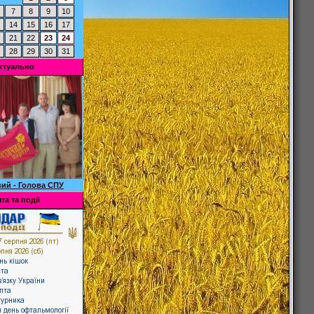
7
8
9
10
14
15
16
17
21
22
23
24
28
29
30
31
ктуально
ий - Голова СПУ
та та події