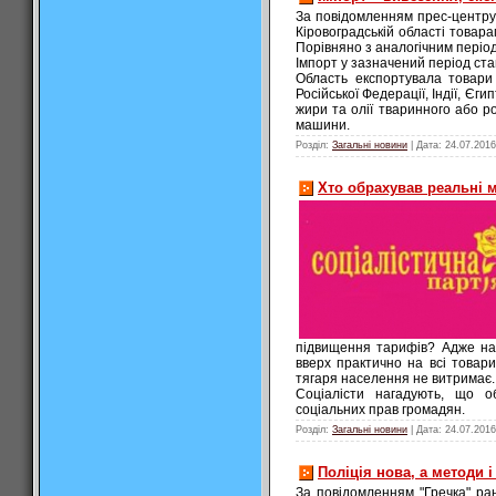
За повідомленням прес-центру 
Кіровоградській області товара
Порівняно з аналогічним періо
Імпорт у зазначений період стан
Область експортувала товари 
Російської Федерації, Індії, Єг
жири та олії тваринного або 
машини.
Розділ:
Загальні новини
| Дата:
24.07.2016
Хто обрахував реальні 
підвищення тарифів? Адже на т
вверх практично на всі товари
тягаря населення не витримає.
Соціалісти нагадують, що о
соціальних прав громадян.
Розділ:
Загальні новини
| Дата:
24.07.2016
Поліція нова, а методи і
За повідомленням "Гречка" ра