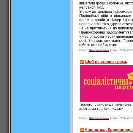
вимагали гроші з чоловіка, як
неповнолітніх.
Згодом детальніша інформація п
Поліцейські нібито підсилали 
просили зробити відверті фото
неповнолітні та відкрили стос
За не притягнення до відповід
Правоохоронці задокументувал
у нього вдома несанкціоновані
речі. Зловмисники навіть "про
нібито скоєний злочин.
Розділ:
Загальні новини
| Дата:
24.07.2016
Щоб не сталося лиха.
тяжкого становища мільйонів ж
жертвами торгівлі людьми.
Розділ:
Загальні новини
| Дата:
24.07.2016
Кіровоград-Кропивницьки