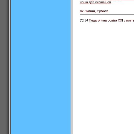
ноша для украинцев
02 Липня, Субота
23:34
Педагогічна освіта ХХІ століт