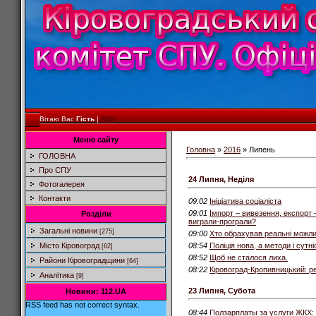
Вітаю Вас
Гість
|
RSS
Меню сайту
Головна
»
2016
»
Липень
ГОЛОВНА
Про СПУ
24 Липня, Неділя
Фотогалерея
Контакти
09:02
Ініціатива соціаліста
09:01
Імпорт – вивезення, експорт 
Розділи
виграли-програли?
Загальні новини
[275]
09:00
Хто обрахував реальні можли
08:54
Поліція нова, а методи і сутн
Місто Кіровоград
[62]
08:52
Щоб не сталося лиха.
Райони Кіровоградщини
[64]
08:22
Кіровоград-Кропивницький: ре
Аналітика
[9]
23 Липня, Субота
Новини: 112.UA
RSS feed has not correct syntax.
08:44
Ползарплаты за услуги ЖКХ: