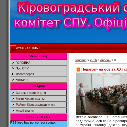
Вітаю Вас
Гість
|
RSS
Меню сайту
Головна
»
2016
»
Липень
»
03
ГОЛОВНА
Про СПУ
Педагогічна освіта ХХІ с
Фотогалерея
Контакти
Розділи
Загальні новини
[275]
Місто Кіровоград
[62]
Райони Кіровоградщини
[64]
Аналітика
[9]
метою обговорення нагальни
Новини: 112.UA
педагогічної освіти на Кіровог
RSS feed has not correct syntax.
в Україні вцілому доктор пед