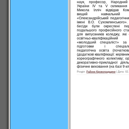
наук, професор, Народний
України IV та V скликання
Микола Ілліч відвідав Ком
вищий навчальний 
«Олександрійський педагогічн
імені В.О. Сухомлинського»
бесіди були окреслені пер
подальшого професійного ст
для випускників коледжу, які
освітньо-кваліфікаційни
«молодший спеціаліст» за
підготовки і спеціальн
педагогічна освіта (початков
(додаткові кваліфікації: керівни
хореографічного колективу; ор
декоративно-прикладної діяль
фізичне виховання (на базі 9 кл
Розділ:
Райони Кіровоградщини
| Дата:
02