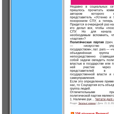
Недавно в социальных се
пришлось прочитать комме
автором которого яв
представитель «Устенко и 
похоронили СПУ, а теперь 
Придется в очередной раз на
кто делал все, чтобы «пох
СПУ. Но для начала 
необходимым вспомнить, ч
«партия»?
Полити́ческая па́ртия
(греч.
— «искусство упра
государством»; лат. pars — «
объединённая группа 
непосредственно ставяща
собой задачи овладеть поли
властью в государстве или п
ней участие через
представителей в о
государственной власти и 
самоуправления.
Если это определение приме
нас, то Соцпартия есть объе
группа людей.
Отличительными приз
политической партии являютс
1. Наличие рук
...
Читати далі 
Розділ:
Загальні новини
| Дата:
21.11.20
104 річниця Великої