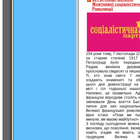
Жовтневої соціалістич
Революції
104 роки тому, 7 листопада (
за старим стилем) 1917
Петрограді було передан
Радам, виникла держа
проіснувала сімдесят із лишко
Ті, хто знав свято 7 лис
згадають знамениті та обо
цього дня демонстрації на
міст і сіл тодішньої нашої
Напевно, це правильно. А
французи впродовж століть н
змінювали День взяття Баст
липня для них національн
Великої французької революц
вірні істині: «Поки ми па
минуле, ми маємо майбутнє!»
З погляду сьогодення можна
висновок, що покоління, яком
навіть згадки не мають, 
трудящим Велика Жо