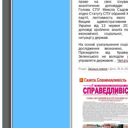
право на своє існува
аналітичною доповіддю в
Голова СПУ Микола Садови
згідно Статуту СПУ обраний Х
партії, легітимність якого
Вищим адміністративни
України від 13 червня 20
доповіді зроблено аналіз по
економічної, соціальної, 
ситуації у державі.
На основі узагальнення соці
дослідження визначено,
Президенти від Кравч
Зеленського не володіли 
управляти державою
...
Читати
Розділ:
Загальні новини
| Дата:
28.11.20
Газета Справедливість