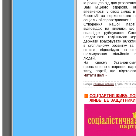
ю річницею від дня утворення
Вам міцного здоров̕я, оп
впевненості у своїх силах в
боротьбі за верховенство п
соціальної справедливості!
Створення нашої парт
відповіддю на виклики, що
внаслідок руйнування Сою
нездатності тодішнього кер
держави враховувати об’єкти
в суспільному розвитку та 
впливи, відповіддю на сп
шельмування мільйонів п
людей.
На своєму Установчому
проголошено створення парті
типу, партії, що відстою
Читати далі »
Розділ:
Загальні новини
| Дата:
28.11.20
СОЦПАРТИЯ ЖИВА, ПО
ЖИВЫ ЕЕ ЗАЩИТНИКИ