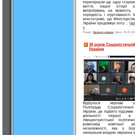
перегорнули ще одну сторінк
життя, нашої історії з
випробувань на мужність, ст
порядність і згуртованості.
констатуємо, що Міністерств
України продовжує поту
...
Чит
»
Розділ:
Загальні новини
| Дата:
01.01.20
30 років Соціалістичній
України
Відбулося чергове за
Політради Соціалістичної
України, де підбито підсумки 
діяльності першої в 
лівоцентристської політичн
ровесниці новітньої укра
незалежності, яка у бор
нинішньою владою змушена 