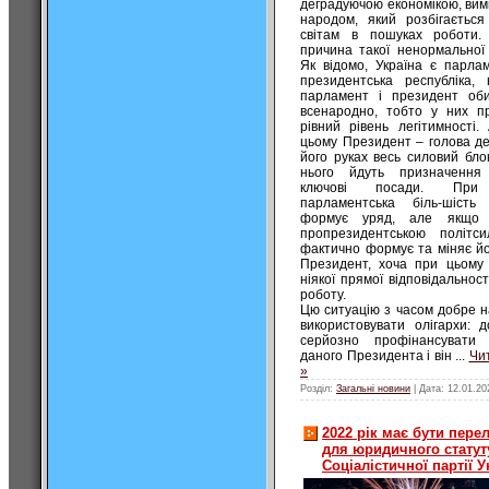
деградуючою економікою, ви
народом, який розбігається
світам в пошуках роботи.
причина такої ненормальної 
Як відомо, Україна є парлам
президентська республіка, 
парламент і президент об
всенародно, тобто у них п
рівний рівень легітимності.
цьому Президент – голова де
його руках весь силовий бло
нього йдуть призначення
ключові посади. При
парламентська біль-шість
формує уряд, але якщо
пропрезидентською політс
фактично формує та міняє йо
Президент, хоча при цьому
ніякої прямої відповідальност
роботу.
Цю ситуацію з часом добре н
використовувати олігархи: д
серйозно профінансувати 
даного Президента і він
...
Чи
»
Розділ:
Загальні новини
| Дата:
12.01.20
2022 рік має бути пер
для юридичного статут
Соціалістичної партії У