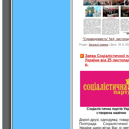
"Справедливість" №4, листопа
Розділ:
Загальні новини
| Дата:
28.11.20
Заява Соціалістичної п
України від 25 листопа
р.
Соціалістична партія Укр
створена навічно
Дорогі друзі, однодумці, товар
Політрада Соціалістичної
України щиро вітає Вас зі свя