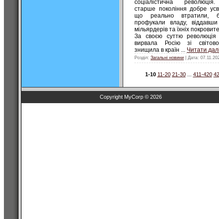
соціалістична революція
старше покоління добре усв
що реально втратили, б
профукали владу, віддавши 
мільярдерів та їхніх покровите
За своєю суттю революція
вирвала Росію зі світово
знищила в країн
...
Читати далі
Розділ:
Загальні новини
| Дата:
07.11.20
1-10
11-20
21-30
...
411-420
42
Copyright MyCorp © 2026