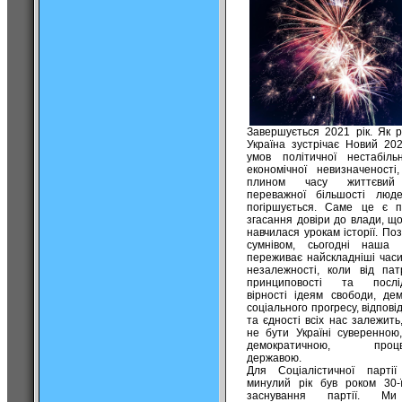
Завершується 2021 рік. Як р
Україна зустрічає Новий 202
умов політичної нестабіль
економічної невизначеності
плином часу життєвий
переважної більшості люд
погіршується. Саме це є 
згасання довіри до влади, що
навчилася урокам історії. По
сумнівом, сьогодні наша 
переживає найскладніші часи
незалежності, коли від патр
принциповості та послідо
вірності ідеям свободи, дем
соціального прогресу, відпові
та єдності всіх нас залежить
не бути Україні суверенною,
демократичною, процв
державою.
Для Соціалістичної партії
минулий рік був роком 30-ї
заснування партії. М