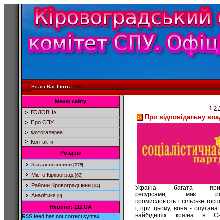
Вітаю Вас
Гість
|
RSS
Меню сайту
1
2
ГОЛОВНА
Про відповідальну вла
Про СПУ
Фотогалерея
Контакти
Розділи
Загальні новини
[275]
Місто Кіровоград
[62]
Райони Кіровоградщини
[64]
Україна багата прир
ресурсами, має роз
Аналітика
[9]
промисловість і сільське гос
Новини: 112.UA
і, при цьому, вона - опутана
найбідніша країна в Є
RSS feed has not correct syntax.