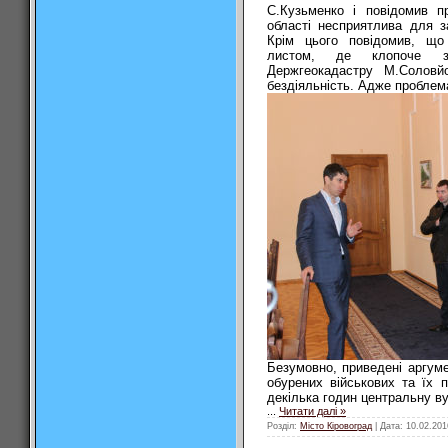
С.Кузьменко і повідомив п
області несприятлива для з
Крім цього повідомив, що 
листом, де клопоче зв
Держгеокадастру М.Соловйо
бездіяльність. Адже проблем
Безумовно, приведені аргум
обурених військових та їх 
декілька годин центральну в
...
Читати далі »
Розділ:
Місто Кіровоград
| Дата:
10.02.201