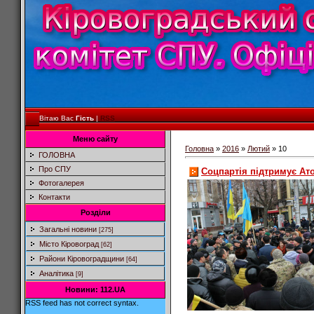
Вітаю Вас
Гість
|
RSS
Меню сайту
Головна
»
2016
»
Лютий
»
10
ГОЛОВНА
Про СПУ
Соцпартія підтримує Ат
Фотогалерея
Контакти
Розділи
Загальні новини
[275]
Місто Кіровоград
[62]
Райони Кіровоградщини
[64]
Аналітика
[9]
Новини: 112.UA
RSS feed has not correct syntax.