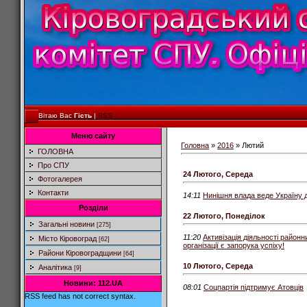
Вітаю Вас
Гість
|
RSS
Меню сайту
Головна
»
2016
»
Лютий
ГОЛОВНА
Про СПУ
24 Лютого, Середа
Фотогалерея
Контакти
14:11
Нинішня влада веде Україну д
Розділи
22 Лютого, Понеділок
Загальні новини
[275]
11:20
Активізація діяльності районн
Місто Кіровоград
[62]
організації є запорука успіху!
Райони Кіровоградщини
[64]
10 Лютого, Середа
Аналітика
[9]
Новини: 112.UA
08:01
Соцпартія підтримує Атовців
RSS feed has not correct syntax.