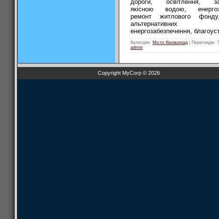
дороги, освітлення, за
якісною водою, енергоз
ремонт житлового фонду
альтернативних
енергозабезпечення, благоуст
Категорія
:
Місто Кіровоград
|
Переглядів
: 
admin
Copyright MyCorp © 2026