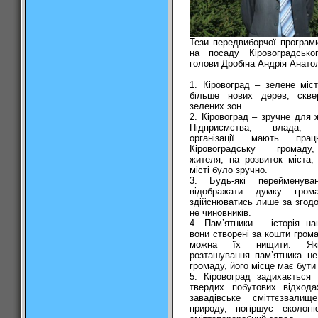
Тези передвиборчої програм
на посаду Кіровоградськог
голови Дробіна Андрія Анато
1.
Кіровоград – зелене міст
більше нових дерев, сквер
зелених зон.
2.
Кіровоград – зручне для ж
Підприємства, влада, г
організації мають пра
Кіровоградську громаду
жителя, на розвиток міста
місті було зручно.
3.
Будь-які перейменув
відображати думку гром
здійснюватись лише за згод
не чиновників.
4.
Пам’ятники – історія на
вони створені за кошти гром
можна їх нищити. Як
розташування пам’ятника н
громаду, його місце має бути 
5.
Кіровоград задихається 
твердих побутових відхода
завадівське сміттєзвалищ
природу, погіршує екологі