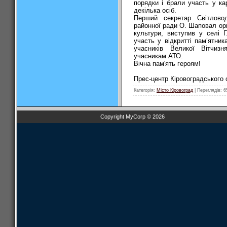
порядки і брали участь у ка
декілька осіб.
Перший секретар Світловод
районної ради О. Шаповал ор
культури, виступив у селі 
участь у відкритті пам’ятник
учасників Великої Вітчиз
учасникам АТО.
Вічна пам'ять героям!
Прес-центр Кіровоградського
Категорія
:
Місто Кіровоград
|
Переглядів
: 6
Copyright MyCorp © 2026