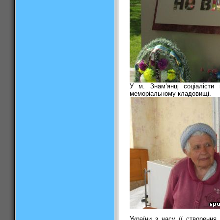
У м. Знам’янці соціалісти
меморіальному кладовищі.
України з часу її створення