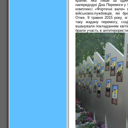
країни, яка лише за один
напередодні Дна Перемоги у В
комплексі «Фортечні вали» 
військовослужбовців, які бр
Отже, 9 травня 2015 року, зг
таку жадану перемогу, соці
вшанували покладанням квітів
брали участь в антитерористич