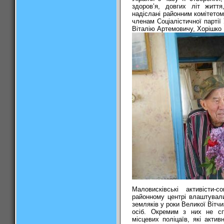
здоров’я, довгих літ життя
надіслані районним комітетом
членам Соціалістичної партії
Віталію Артемовичу, Хорішко
Маловисківські активісти
районному центрі влаштували
земляків у роки Великої Вітчи
осіб. Окремим з них не сп
місцевих поліцаїв, які акти