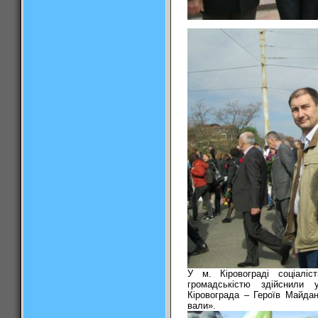
У м. Кіровограді соціалі
громадськістю здійснили 
Кіровограда – Героїв Майда
вали».