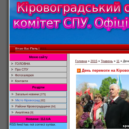
Вітаю Вас
Гість
|
RSS
Меню сайту
Головна
»
2015
»
Травень
»
11
» Ден
ГОЛОВНА
Про СПУ
День перемоги на Кіров
Фотогалерея
Контакти
Розділи
Загальні новини
[275]
Місто Кіровоград
[62]
Райони Кіровоградщини
[64]
Аналітика
[9]
Новини: 112.UA
RSS feed has not correct syntax.