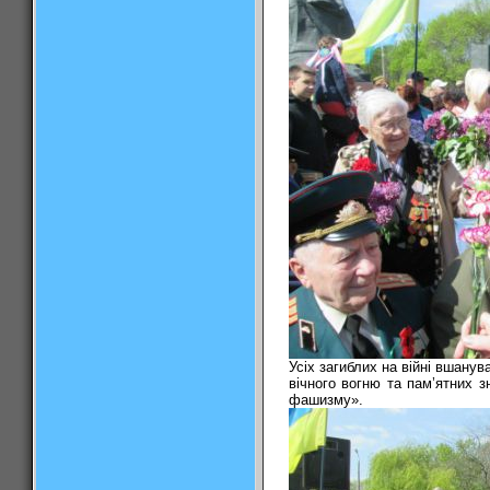
Усіх загиблих на війні вшану
вічного вогню та пам’ятних з
фашизму».